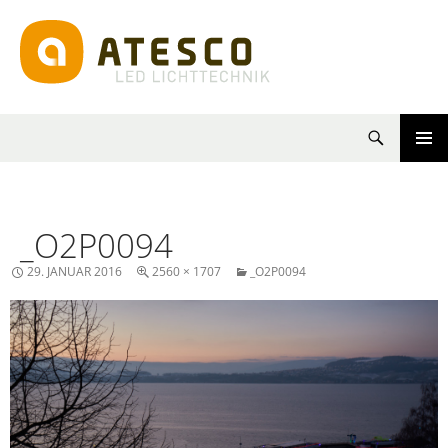
Suchen
SPRINGE
PRIMÄR
ZUM
MENÜ
INHALT
_O2P0094
29. JANUAR 2016
2560 × 1707
_O2P0094