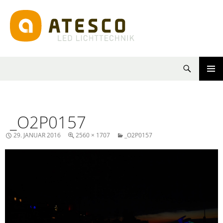
Suchen
SPRINGE
PRIMÄR
ZUM
MENÜ
INHALT
_O2P0157
29. JANUAR 2016
2560 × 1707
_O2P0157