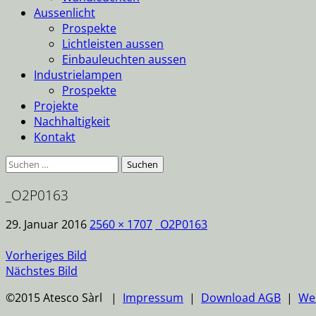
Aussenlicht
Prospekte
Lichtleisten aussen
Einbauleuchten aussen
Industrielampen
Prospekte
Projekte
Nachhaltigkeit
Kontakt
Suche
nach:
_O2P0163
29. Januar 2016
2560 × 1707
_O2P0163
Vorheriges Bild
Nächstes Bild
©2015 Atesco Sàrl |
Impressum
|
Download AGB
|
We