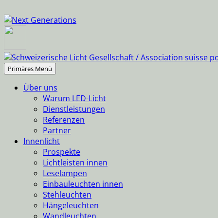
Suchen
Springe
Primäres Menü
zum
Über uns
Inhalt
Warum LED-Licht
Dienstleistungen
Referenzen
Partner
Innenlicht
Prospekte
Lichtleisten innen
Leselampen
Einbauleuchten innen
Stehleuchten
Hängeleuchten
Wandleuchten