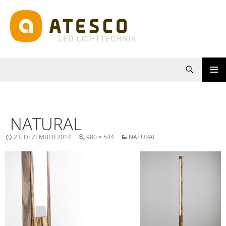
Suchen
SPRINGE
PRIMÄR
ZUM
MENÜ
INHALT
NATURAL
23. DEZEMBER 2014
980 × 544
NATURAL