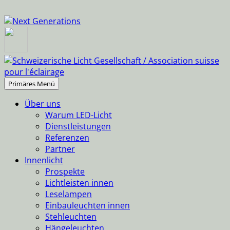
Suchen
Springe
Primäres Menü
zum
Über uns
Inhalt
Warum LED-Licht
Dienstleistungen
Referenzen
Partner
Innenlicht
Prospekte
Lichtleisten innen
Leselampen
Einbauleuchten innen
Stehleuchten
Hängeleuchten