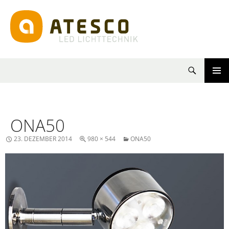
Suchen
SPRINGE
PRIMÄR
ZUM
MENÜ
INHALT
ONA50
23. DEZEMBER 2014
980 × 544
ONA50