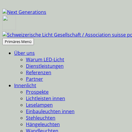
Suchen
Springe
Primäres Menü
zum
Über uns
Inhalt
Warum LED-Licht
Dienstleistungen
Referenzen
Partner
Innenlicht
Prospekte
Lichtleisten innen
Leselampen
Einbauleuchten innen
Stehleuchten
Hängeleuchten
Wandleuchten