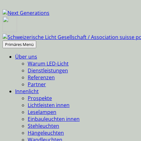
Suchen
Springe
Primäres Menü
zum
Über uns
Inhalt
Warum LED-Licht
Dienstleistungen
Referenzen
Partner
Innenlicht
Prospekte
Lichtleisten innen
Leselampen
Einbauleuchten innen
Stehleuchten
Hängeleuchten
Wandleuchten