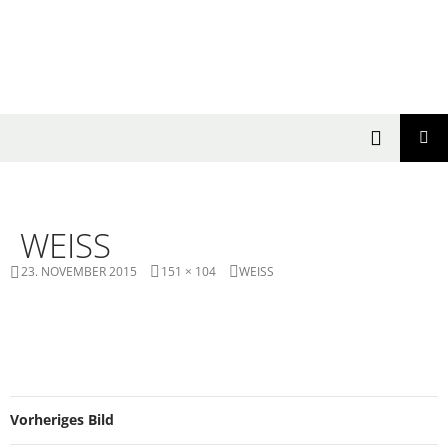
Suchen
SPRINGE ZUM INHALT
PRIMÄR
MENÜ
WEISS
23. NOVEMBER 2015
151 × 104
WEISS
Vorheriges Bild