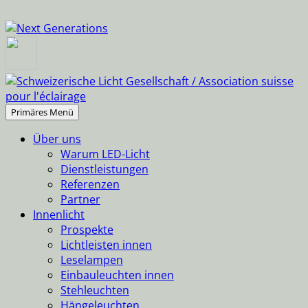
Suchen
Springe
Primäres Menü
zum
Über uns
Inhalt
Warum LED-Licht
Dienstleistungen
Referenzen
Partner
Innenlicht
Prospekte
Lichtleisten innen
Leselampen
Einbauleuchten innen
Stehleuchten
Hängeleuchten