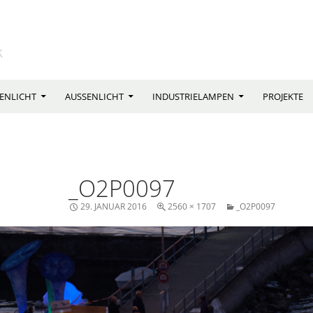
T
ENLICHT
AUSSENLICHT
INDUSTRIELAMPEN
PROJEKTE
_O2P0097
29. JANUAR 2016
2560 × 1707
_O2P0097