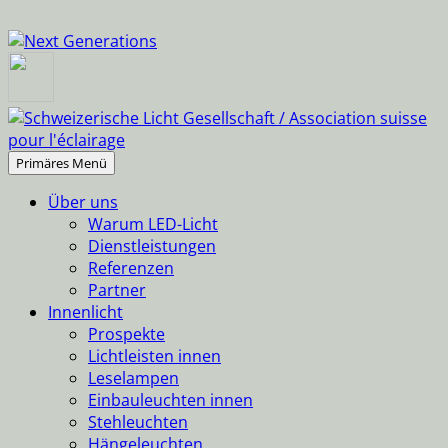
Suchen
Springe
Primäres Menü
zum
Über uns
Inhalt
Warum LED-Licht
Dienstleistungen
Referenzen
Partner
Innenlicht
Prospekte
Lichtleisten innen
Leselampen
Einbauleuchten innen
Stehleuchten
Hängeleuchten