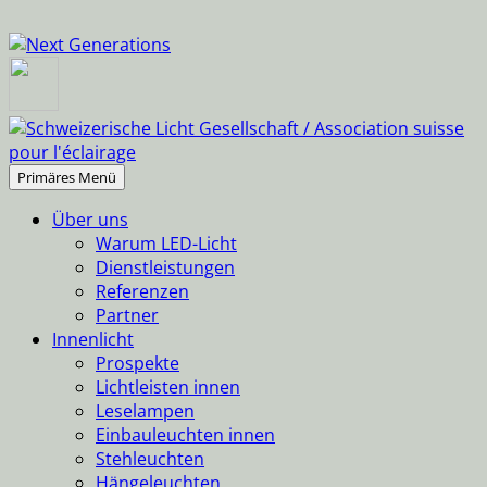
Suchen
Springe
Primäres Menü
zum
Über uns
Inhalt
Warum LED-Licht
Dienstleistungen
Referenzen
Partner
Innenlicht
Prospekte
Lichtleisten innen
Leselampen
Einbauleuchten innen
Stehleuchten
Hängeleuchten